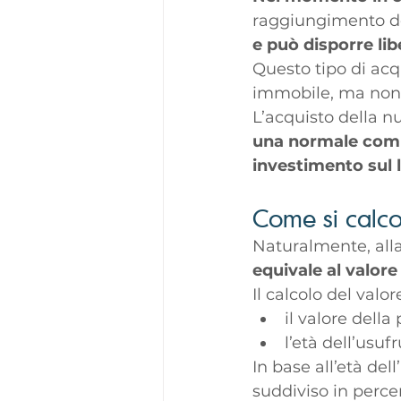
raggiungimento de
e può disporre li
Questo tipo di ac
immobile, ma non s
L’acquisto della 
una normale comp
investimento sul 
Come si calcol
Naturalmente, alla
equivale al valore
Il calcolo del val
il valore della
l’età dell’usuf
In base all’età del
suddiviso in perce