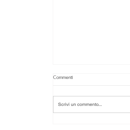
Commenti
Scrivi un commento...
Spazi comuni in condominio:
cosa si può fare e cosa no