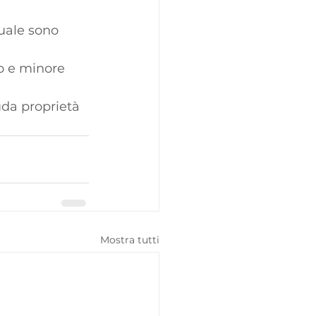
uale sono 
to e minore 
uda proprietà 
Mostra tutti