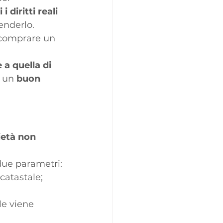
 diritti reali 
enderlo. 
 comprare un 
 a quella di 
 un 
buon 
ietà non 
 due parametri:
catastale; 
le viene 