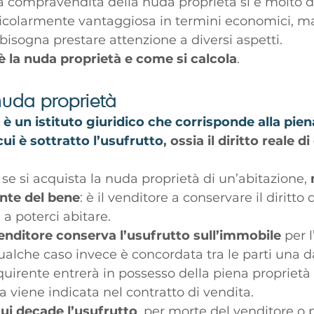
la compravendita della nuda proprietà si è molto d
ticolarmente vantaggiosa in termini economici, ma
bisogna prestare attenzione a diversi aspetti. 
è la nuda proprietà e come si calcola
.
nuda proprietà
è un istituto giuridico che corrisponde alla pien
ui è sottratto l’usufrutto
, ossia il diritto reale 
 se si acquista la nuda proprietà di un’abitazione, 
nte del bene
: è il venditore a conservare il diritto 
 a poterci abitare. 
venditore conserva l’usufrutto sull’immobile
 per 
qualche caso invece è concordata tra le parti una d
cquirente entrerà in possesso della piena propriet
ta viene indicata nel contratto di vendita.
ui decade l’usufrutto
, per morte del venditore o 