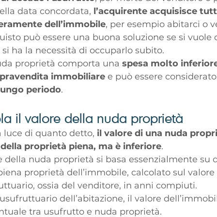
lla data concordata, 
l’acquirente acquisisce tutti i
beramente dell’immobile
, per esempio abitarci o v
quisto può essere una buona soluzione se si vuole
i ha la necessità di occuparlo subito. 
nuda proprietà comporta una 
spesa molto inferiore
ravendita immobiliare
 e può essere considerato
lungo periodo
. 
a il valore della nuda proprietà
 luce di quanto detto, 
il valore di una nuda propr
 della proprietà piena, ma è inferiore
.
ore della nuda proprietà si basa essenzialmente su
 piena proprietà dell’immobile, calcolato sul valore 
ruttuario, ossia del venditore, in anni compiuti. 
l’usufruttuario dell’abitazione, il valore dell’immobi
ntuale tra usufrutto e nuda proprietà. 