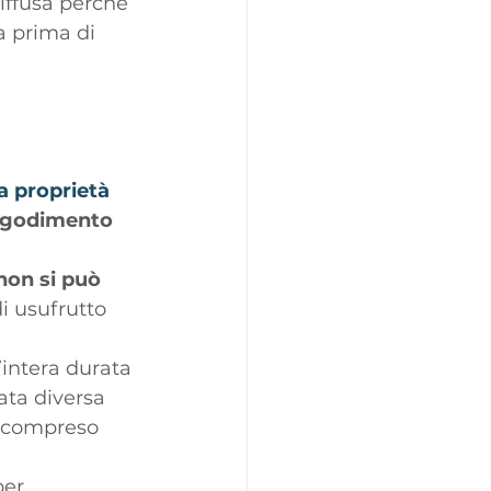
iffusa perché 
 prima di 
a proprietà 
di godimento 
non si può 
di usufrutto 
l’intera durata 
ata diversa 
à compreso 
per 