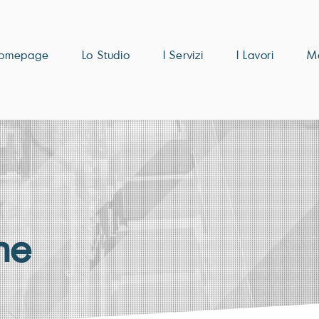
omepage
Lo Studio
I Servizi
I Lavori
M
ne