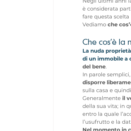
Negli ultimi anni 
è considerata par
fare questa scelta 
Vediamo 
che cos’
Che cos’è la 
La nuda proprietà 
di un immobile a c
del bene
. 
In parole semplici,
disporre liberame
sulla casa e quindi
Generalmente 
il 
della sua vita; in 
entro la quale l’a
l’usufrutto e la da
Nel momento in c