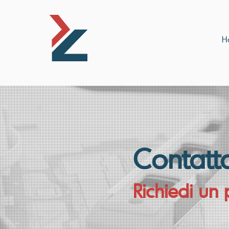
H
Contatt
Richiedi un 