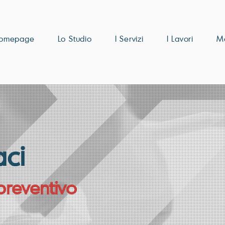
omepage
Lo Studio
I Servizi
I Lavori
M
aci
preventivo