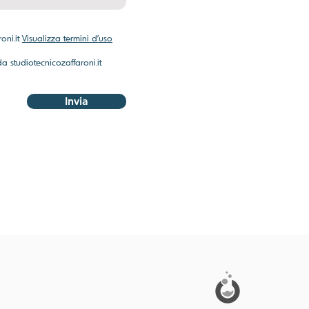
oni.it
Visualizza termini d'uso
da studiotecnicozaffaroni.it
Invia