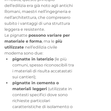
dell’edilizia era già noto agli antichi 
Romani, maestri nell’ingegneria e 
nell’architettura, che compresero 
subito i vantaggi di una struttura 
leggera e resistente. 
Le pignatte 
possono variare per 
materiale e forma
, ma le 
più 
utilizzate 
nell’edilizia civile 
moderna sono due:
pignatte in laterizio
 (le più 
comuni, spesso riconoscibili tra 
i materiali di risulta accatastati 
sui cantieri);
pignatte in cemento o 
materiali leggeri
 (utilizzate in 
contesti specifici dove sono 
richieste particolari 
caratteristiche di isolamento o 