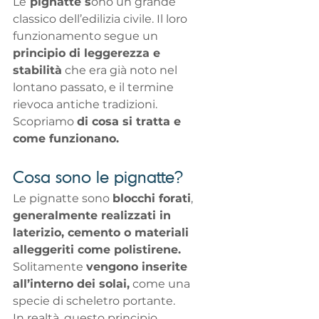
Le
 pignatte s
ono un grande 
classico dell’edilizia civile. Il loro 
funzionamento segue un 
principio di leggerezza e 
stabilità
 che era già noto nel 
lontano passato, e il termine 
rievoca antiche tradizioni. 
Scopriamo 
di cosa si tratta e 
come funzionano.
Cosa sono le pignatte?
Le pignatte sono 
blocchi forati
, 
generalmente realizzati in 
laterizio,
 cemento o materiali 
alleggeriti come polistirene.
Solitamente 
vengono inserite 
all’interno dei solai,
 come una 
specie di scheletro portante. 
In realtà, questo principio 