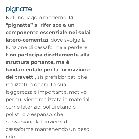
pignatte 
Nel linguaggio moderno,
 la 
“pignatta” si riferisce a un 
componente essenziale nei solai 
latero-cementizi
, dove svolge la 
funzione di cassaforma a perdere. 
N
on partecipa direttamente alla 
struttura portante, ma è 
fondamentale per la formazione 
dei travetti,
 sia prefabbricati che 
realizzati in opera. La sua 
leggerezza è importante, motivo 
per cui viene realizzata in materiali 
come laterizio, poliuretano o 
polistirolo espanso, che 
conservano la funzione di 
cassaforma mantenendo un peso 
ridotto.