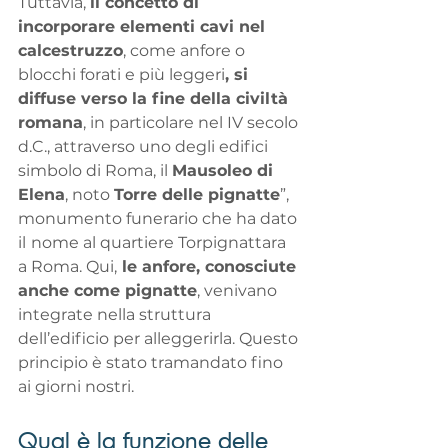
Tuttavia, 
il concetto di 
incorporare elementi cavi nel 
calcestruzzo
, come anfore o 
blocchi forati e più leggeri
, si 
diffuse verso la fine della civiltà 
romana
, in particolare nel IV secolo 
d.C., attraverso uno degli edifici 
simbolo di Roma, il 
Mausoleo di 
Elena
, noto 
Torre delle pignatte
”, 
monumento funerario che ha dato 
il
nome al quartiere Torpignattara 
a Roma. Qui,
 le anfore, conosciute 
anche come pignatte
, venivano 
integrate nella struttura 
dell’edificio per alleggerirla. Questo 
principio è stato tramandato fino 
ai giorni nostri.
Qual è la funzione delle 