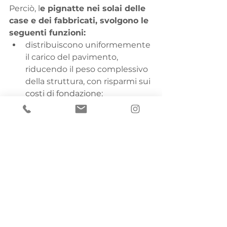
Perciò, l
e pignatte nei solai delle 
case e dei fabbricati, svolgono le 
seguenti funzioni:
distribuiscono uniformemente 
il carico del pavimento, 
riducendo il peso complessivo 
della struttura, con risparmi sui 
costi di fondazione;
contribuiscono all’isolamento 
termico e acustico, 
migliorando le prestazioni 
energetiche e il benessere in 
casa;
offrono un supporto alla 
struttura sovrastante, 
aumentando la sicurezza e la 
durabilità delle costruzioni.