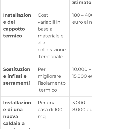
Stimato
Installazion
Costi 
180 – 400 
e del 
variabili in 
euro al mq
cappotto 
base al 
termico
materiale e 
alla 
collocazione
 territoriale
Sostituzion
Per 
10.000 – 
e infissi e 
migliorare 
15.000 euro
serramenti
l’isolamento
 termico
Installazion
Per una 
3.000 – 
e di una 
casa di 100 
8.000 euro
nuova 
mq
caldaia a 