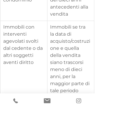
antecedenti alla 
vendita
Immobili con 
Immobili se tra 
interventi 
la data di 
agevolati svolti 
acquisto/costruzi
dal cedente o da 
one e quella 
altri soggetti 
della vendita 
aventi diritto
siano trascorsi 
meno di dieci 
anni, per la 
maggior parte di 
tale periodo
Plusvalenza 
Eventuali 
applicabile 
cessioni 
indipendenteme
successive alla 
nte dalla 
prima vendita 
percentuale di 
entro i dieci anni 